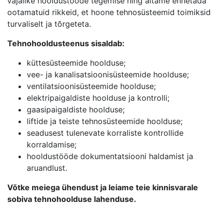
vajalike hooldustööde tegemise ning aitame ennetada
ootamatuid rikkeid, et hoone tehnosüsteemid toimiksid
turvaliselt ja tõrgeteta.
Tehnohooldusteenus sisaldab:
küttesüsteemide hoolduse;
vee- ja kanalisatsioonisüsteemide hoolduse;
ventilatsioonisüsteemide hoolduse;
elektripaigaldiste hoolduse ja kontrolli;
gaasipaigaldiste hoolduse;
liftide ja teiste tehnosüsteemide hoolduse;
seadusest tulenevate korraliste kontrollide
korraldamise;
hooldustööde dokumentatsiooni haldamist ja
aruandlust.
Võtke meiega ühendust ja leiame teie kinnisvarale
sobiva tehnohoolduse lahenduse.